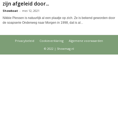
zijn afgeleid door...
Showboat
-
mei 12, 2021
Nikkie Plessen is natuurlijk al een plaatje op zich. Ze is bekend geworden door
de soapserie Onderweg naar Morgen in 1998, dat is al...
Privacybeleid
Cookieverklaring
Algemene voorwaarden
© 2022 | Showmag.nl