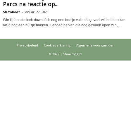
Parcs na reactie op...
Showboat
-
januari 22, 2021
Wie tijdens de lock-down tóch nog een beetje vakantiegevoel wil hebben kan
altijd nog een huisje boeken. Genoeg parken die nog gewoon open zijn,...
Privacybeleid
Cookieverklaring
Algemene voorwaarden
© 2022 | Showmag.nl