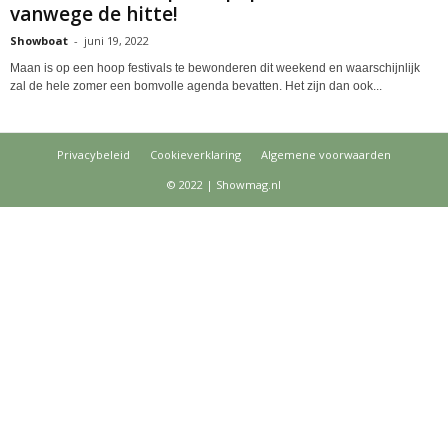
vanwege de hitte!
Showboat
-
juni 19, 2022
Maan is op een hoop festivals te bewonderen dit weekend en waarschijnlijk
zal de hele zomer een bomvolle agenda bevatten. Het zijn dan ook...
Privacybeleid
Cookieverklaring
Algemene voorwaarden
© 2022 | Showmag.nl