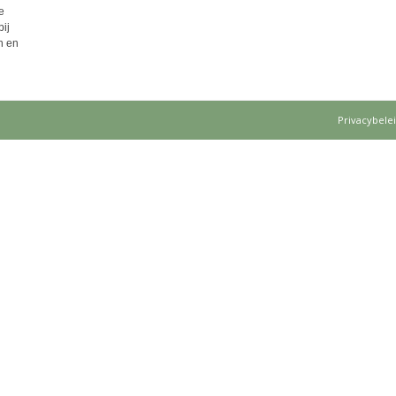
e
ij
n en
Privacybele