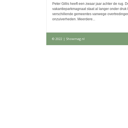
Peter Gillis heeft een zwaar jaar achter de rug. D
vakantieparkmagnaat staat al langer onder druk b
verschillende gemeentes vanwege overtredinge
onzuiverheden. Meerdere...
© 2022 | Showmag.nl