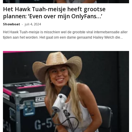
Het Hawk Tuah-meisje heeft grootse
plannen: ‘Even over mijn OnlyFans…’
Showboat
-
juli 4, 2024
Het Hawk Tuah-meisje is misschien wel de grootste viral internetsensatie aller
tijden aan het worden. Het gaat om een dame genaamd Hailey Welch die...