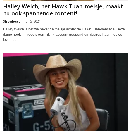
Hailey Welch, het Hawk Tuah-meisje, maakt
nu ook spannende content!
Showboat
-
juli 5, 2024
Hailey Welch is het welbekende meisje achter de Hawk Tuah-sensatie. Deze
dame heeft inmiddels een TikTik-account geopend om daarop haar nieuwe
leven aan haar...