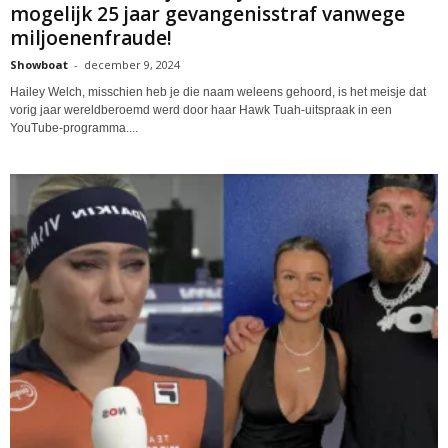
mogelijk 25 jaar gevangenisstraf vanwege
miljoenenfraude!
Showboat
-
december 9, 2024
Hailey Welch, misschien heb je die naam weleens gehoord, is het meisje dat
vorig jaar wereldberoemd werd door haar Hawk Tuah-uitspraak in een
YouTube-programma....