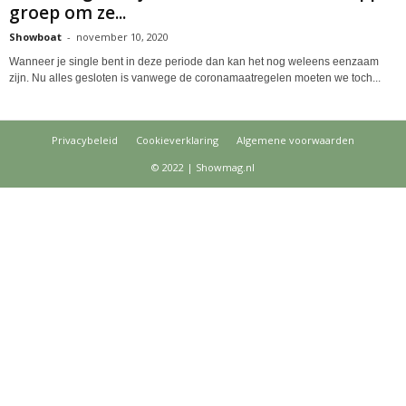
groep om ze...
Showboat
-
november 10, 2020
Wanneer je single bent in deze periode dan kan het nog weleens eenzaam
zijn. Nu alles gesloten is vanwege de coronamaatregelen moeten we toch...
Privacybeleid
Cookieverklaring
Algemene voorwaarden
© 2022 | Showmag.nl