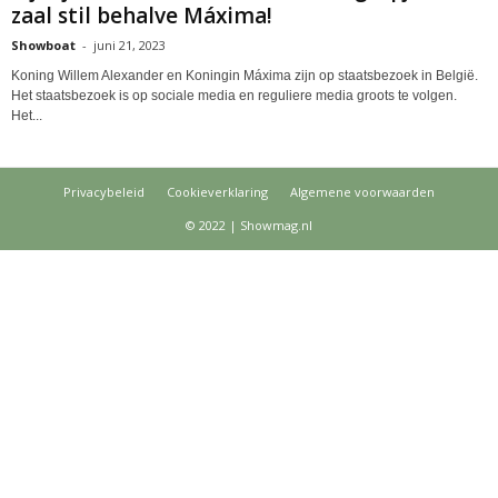
zaal stil behalve Máxima!
Showboat
-
juni 21, 2023
Koning Willem Alexander en Koningin Máxima zijn op staatsbezoek in België.
Het staatsbezoek is op sociale media en reguliere media groots te volgen.
Het...
Privacybeleid
Cookieverklaring
Algemene voorwaarden
© 2022 | Showmag.nl