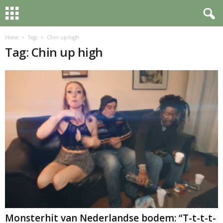
Home
Tags
Chin up high
Tag: Chin up high
Monsterhit van Nederlandse bodem: “T-t-t-t-