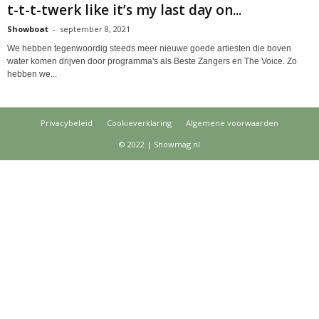
t-t-t-twerk like it’s my last day on...
Showboat
-
september 8, 2021
We hebben tegenwoordig steeds meer nieuwe goede artiesten die boven
water komen drijven door programma's als Beste Zangers en The Voice. Zo
hebben we...
Privacybeleid
Cookieverklaring
Algemene voorwaarden
© 2022 | Showmag.nl