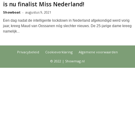
is nu finalist Miss Nederland!
Showboat
-
augustus 9, 2021
Een dag nadat de intelligente lockdown in Nederland afgekondigd werd vorig
jaar, kreeg Maud van Oossanen nóg slechter nieuws. De 25-jarige dame kreeg
namelijk...
Privacybeleid
Cookieverklaring
Algemene voorwaarden
© 2022 | Showmag.nl