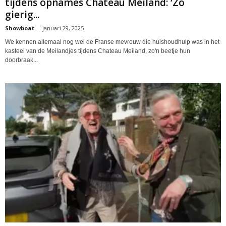
tijdens opnames Chateau Meiland: ‘Zó
gierig...
Showboat
-
januari 29, 2025
We kennen allemaal nog wel de Franse mevrouw die huishoudhulp was in het
kasteel van de Meilandjes tijdens Chateau Meiland, zo'n beetje hun
doorbraak...