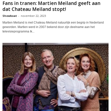
Fans in tranen: Martien Meiland geeft aan
dat Chateau Meiland stopt!
Showboat
-
november 22, 2023
Martien Meiland is met Chateau Meiland natuurlijk een begrip in Nederland
geworden. Martien werd in 2007 bekend door zijn deelname aan het
televisieprogramma Ik...