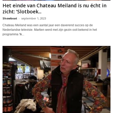
Het einde van Chateau Meiland is nu écht in
zicht: ‘Slotboek...
Showboat
-
september 1, 2023
Chateau Meiland was een aantal jaar een daverend succes op de
Nederlandse televisie. Martien werd met zijn gezin ooit bekend in het
programma 'Ik...