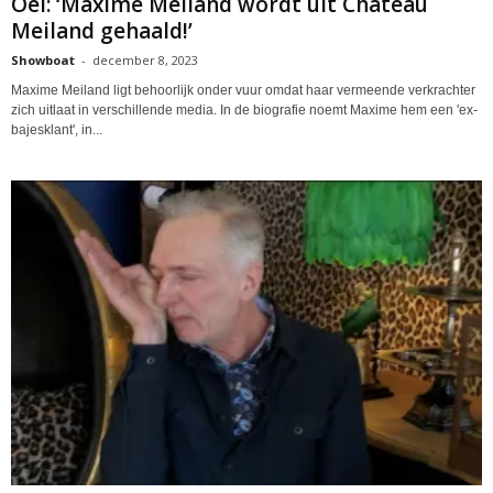
Oei: ‘Maxime Meiland wordt uit Chateau
Meiland gehaald!’
Showboat
-
december 8, 2023
Maxime Meiland ligt behoorlijk onder vuur omdat haar vermeende verkrachter
zich uitlaat in verschillende media. In de biografie noemt Maxime hem een 'ex-
bajesklant', in...