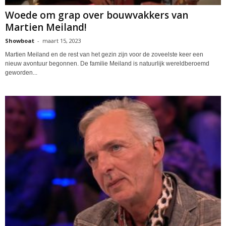
Woede om grap over bouwvakkers van
Martien Meiland!
Showboat
-
maart 15, 2023
Martien Meiland en de rest van het gezin zijn voor de zoveelste keer een
nieuw avontuur begonnen. De familie Meiland is natuurlijk wereldberoemd
geworden...