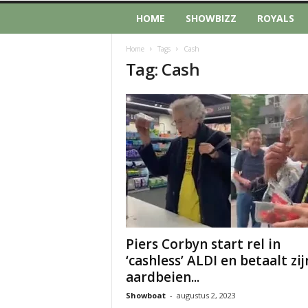
HOME
SHOWBIZZ
ROYALS
Home
Tags
Cash
Tag: Cash
Piers Corbyn start rel in
‘cashless’ ALDI en betaalt zij
aardbeien...
Showboat
-
augustus 2, 2023