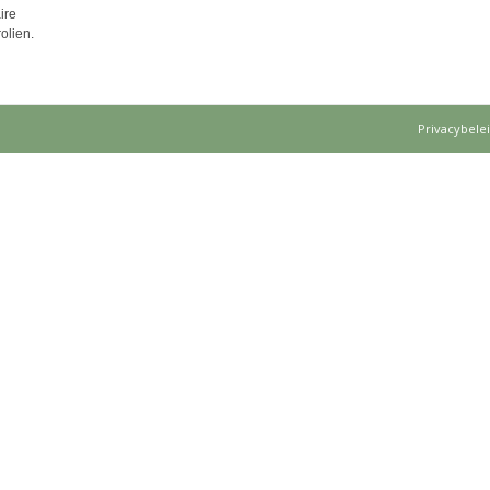
ire
olien.
Privacybele