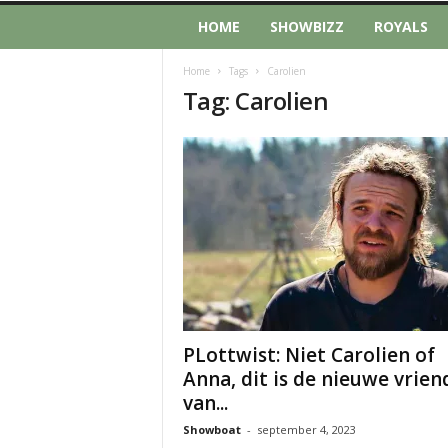
HOME
SHOWBIZZ
ROYALS
Home
Tags
Carolien
Tag: Carolien
PLottwist: Niet Carolien of
Anna, dit is de nieuwe vrien
van...
Showboat
-
september 4, 2023