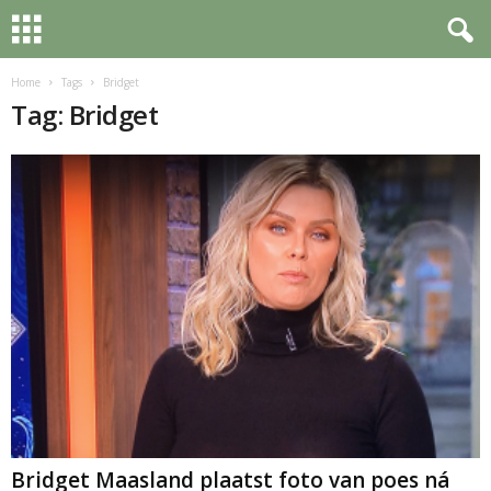
Home
Tags
Bridget
Tag: Bridget
Bridget Maasland plaatst foto van poes ná