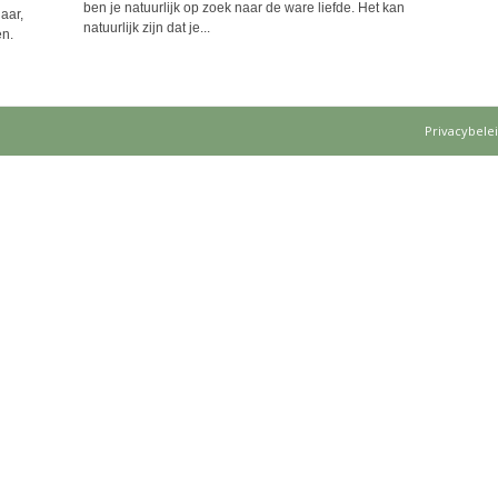
ben je natuurlijk op zoek naar de ware liefde. Het kan
aar,
natuurlijk zijn dat je...
en.
Privacybele