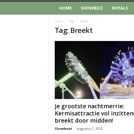
HOME
SHOWBIZZ
ROYALS
Home
Tags
Breekt
Tag: Breekt
Je grootste nachtmerrie:
Kermisattractie vol inzitten
breekt door midden!
Showboat
-
augustus 1, 2025