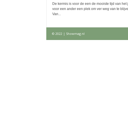
De kermis is voor de een de mooiste tijd van het j
voor een ander een plek om ver weg van te blijv
Van...
© 2022 | Showmag.nl