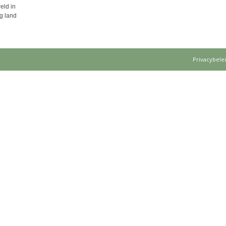
eld in
g land
Privacybele