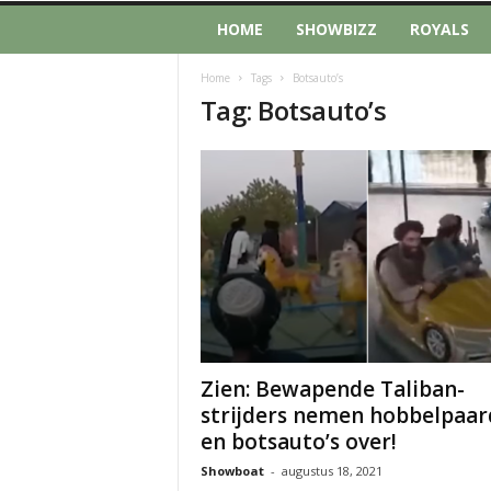
HOME
SHOWBIZZ
ROYALS
Home
Tags
Botsauto’s
Tag: Botsauto’s
Zien: Bewapende Taliban-
strijders nemen hobbelpaar
en botsauto’s over!
Showboat
-
augustus 18, 2021