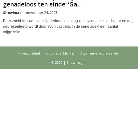
genadeloos ten einde: ‘Ga...
Showboat
-
november 24, 2023
Boer zoekt Vrouw is een Nederlandse dating-realityserie die sinds jaar en dag
gepresenteerd wordt door Yvon Jaspers. In de serie zoekt een aantal
vrijgezelle...
Privacybeleid
Cookieverklaring
Algemene voorwaarden
© 2022 | Showmag.nl