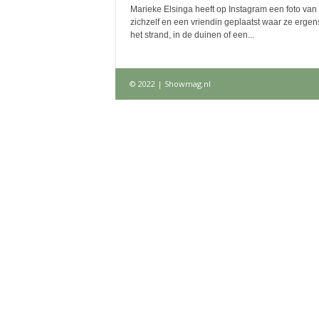
Marieke Elsinga heeft op Instagram een foto van
zichzelf en een vriendin geplaatst waar ze ergen
het strand, in de duinen of een...
© 2022 | Showmag.nl