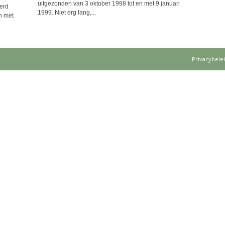
uitgezonden van 3 oktober 1998 tot en met 9 januari
ierd
1999. Niet erg lang,...
n met
Privacybele