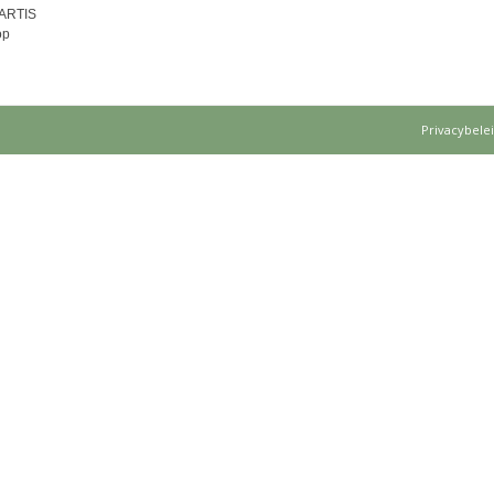
 ARTIS
op
Privacybele