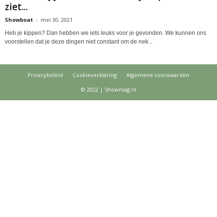
ziet...
Showboat
-
mei 30, 2021
Heb je kippen? Dan hebben we iets leuks voor je gevonden. We kunnen ons
voorstellen dat je deze dingen niet constant om de nek...
Privacybeleid
Cookieverklaring
Algemene voorwaarden
© 2022 | Showmag.nl