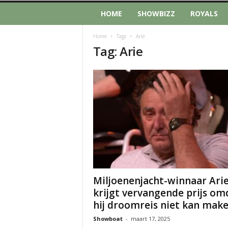
HOME
SHOWBIZZ
ROYALS
Home
Tags
Arie
Tag: Arie
Miljoenenjacht-winnaar Ari
krijgt vervangende prijs om
hij droomreis niet kan maken
Showboat
-
maart 17, 2025