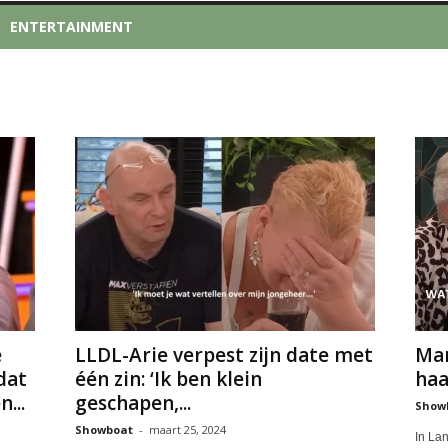
ENTERTAINMENT
e
LLDL-Arie verpest zijn date met
Mar
dat
één zin: ‘Ik ben klein
haa
...
geschapen,...
Show
Showboat
-
maart 25, 2024
In Lan