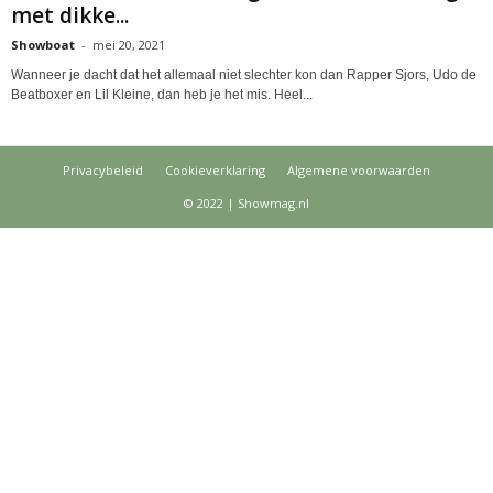
met dikke...
Showboat
-
mei 20, 2021
Wanneer je dacht dat het allemaal niet slechter kon dan Rapper Sjors, Udo de
Beatboxer en Lil Kleine, dan heb je het mis. Heel...
Privacybeleid
Cookieverklaring
Algemene voorwaarden
© 2022 | Showmag.nl