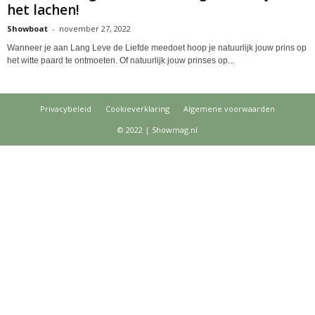
het lachen!
Showboat
-
november 27, 2022
Wanneer je aan Lang Leve de Liefde meedoet hoop je natuurlijk jouw prins op
het witte paard te ontmoeten. Of natuurlijk jouw prinses op...
Privacybeleid
Cookieverklaring
Algemene voorwaarden
© 2022 | Showmag.nl