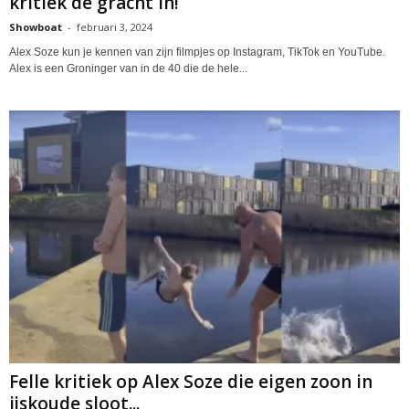
kritiek de gracht in!
Showboat
-
februari 3, 2024
Alex Soze kun je kennen van zijn filmpjes op Instagram, TikTok en YouTube.
Alex is een Groninger van in de 40 die de hele...
Felle kritiek op Alex Soze die eigen zoon in
ijskoude sloot...