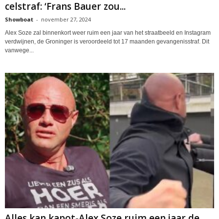
celstraf: ‘Frans Bauer zou...
Showboat
-
november 27, 2024
Alex Soze zal binnenkort weer ruim een jaar van het straatbeeld en Instagram
verdwijnen, de Groninger is veroordeeld tot 17 maanden gevangenisstraf. Dit
vanwege...
Alles kan kapot-Alex Soze ruim een jaar de