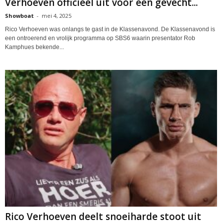
Verhoeven officieel uit voor een gevecht...
Showboat
-
mei 4, 2025
Rico Verhoeven was onlangs te gast in de Klassenavond. De Klassenavond is
een ontroerend en vrolijk programma op SBS6 waarin presentator Rob
Kamphues bekende...
Rico Verhoeven deelt snoeiharde stoot uit