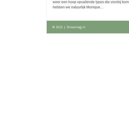
weer een hoop opvallende types die voorbij kom
hebben we natuurlijk Monique...
© 2022 | Showmag.nl