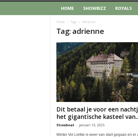
HOME
SHOWBIZZ
ROYALS
Home
Tags
Adrienne
Tag: adrienne
Dit betaal je voor een nachtj
het gigantische kasteel van..
Showboat
-
januari 13, 2025
Winter Vol Liefde is weer van start gegaan en er z