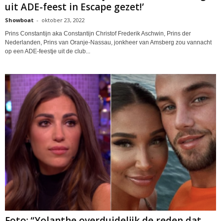
uit ADE-feest in Escape gezet!’
Showboat
-
oktober 23, 2022
Prins Constantijn aka Constantijn Christof Frederik Aschwin, Prins der
Nederlanden, Prins van Oranje-Nassau, jonkheer van Amsberg zou vannacht
op een ADE-feestje uit de club...
Foto: “Yolanthe overduidelijk de reden dat