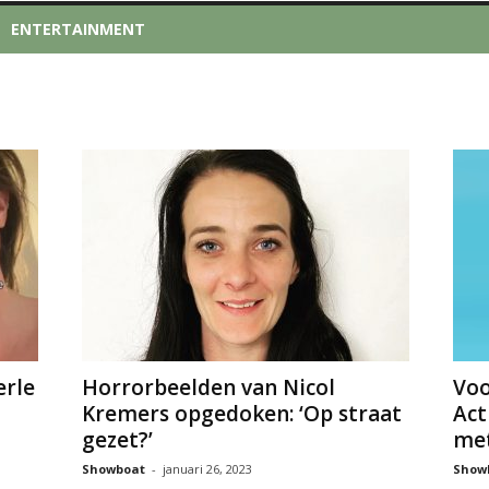
ENTERTAINMENT
erle
Horrorbeelden van Nicol
Voo
Kremers opgedoken: ‘Op straat
Act
gezet?’
met
Showboat
-
januari 26, 2023
Show