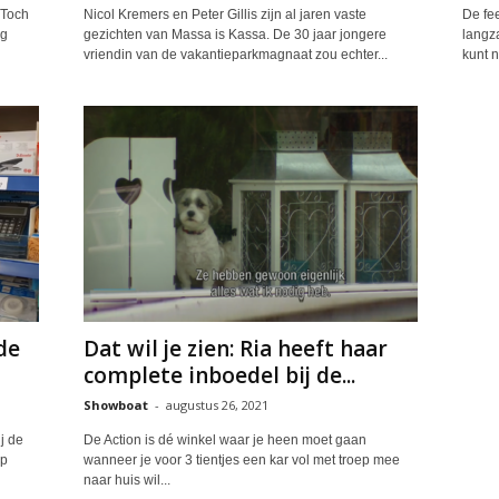
 Toch
Nicol Kremers en Peter Gillis zijn al jaren vaste
De fe
eg
gezichten van Massa is Kassa. De 30 jaar jongere
langz
vriendin van de vakantieparkmagnaat zou echter...
kunt n
de
Dat wil je zien: Ria heeft haar
complete inboedel bij de...
Showboat
-
augustus 26, 2021
j de
De Action is dé winkel waar je heen moet gaan
op
wanneer je voor 3 tientjes een kar vol met troep mee
naar huis wil...