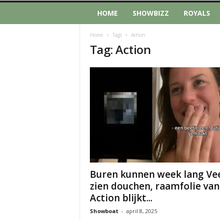
HOME
SHOWBIZZ
ROYALS
Home
Tags
Action
Tag: Action
Buren kunnen week lang Ve
zien douchen, raamfolie van
Action blijkt...
Showboat
-
april 8, 2025