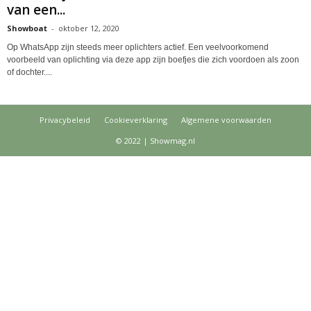
van een...
Showboat
-
oktober 12, 2020
Op WhatsApp zijn steeds meer oplichters actief. Een veelvoorkomend
voorbeeld van oplichting via deze app zijn boefjes die zich voordoen als zoon
of dochter....
Privacybeleid
Cookieverklaring
Algemene voorwaarden
© 2022 | Showmag.nl