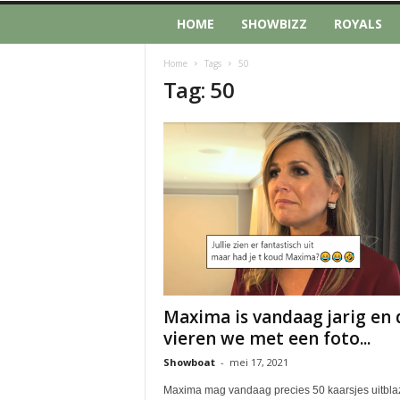
HOME
SHOWBIZZ
ROYALS
Home
Tags
50
Tag: 50
Maxima is vandaag jarig en 
vieren we met een foto...
Showboat
-
mei 17, 2021
Maxima mag vandaag precies 50 kaarsjes uitbla