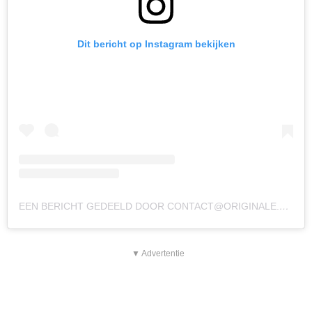
Dit bericht op Instagram bekijken
EEN BERICHT GEDEELD DOOR
CONTACT@ORIGINALE.NL
(@O
▼ Advertentie