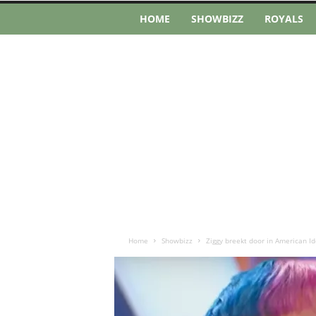
HOME
SHOWBIZZ
ROYALS
Home
Showbizz
Ziggy breekt door in American Ido