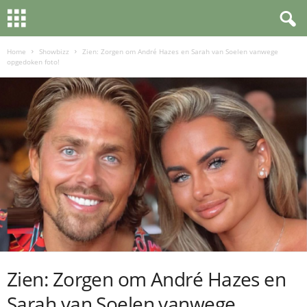
Home
Showbizz
Zien: Zorgen om André Hazes en Sarah van Soelen vanwege
opgedoken foto!
Zien: Zorgen om André Hazes en
Sarah van Soelen vanwege