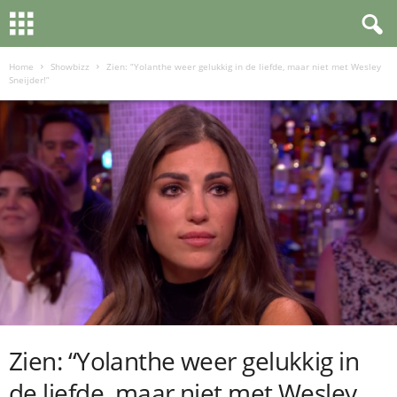
Home
Showbizz
Zien: “Yolanthe weer gelukkig in de liefde, maar niet met Wesley
Sneijder!”
Zien: “Yolanthe weer gelukkig in
de liefde, maar niet met Wesley