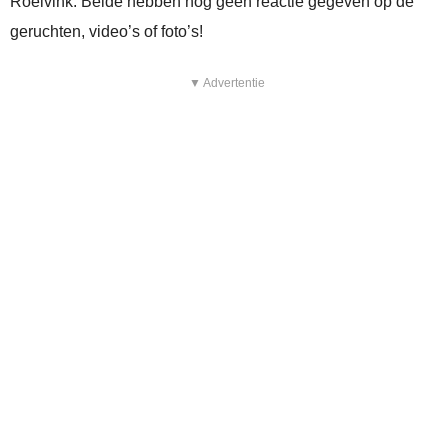
Roelvink. Beide hebben nog géén reactie gegeven op de
geruchten, video’s of foto’s!
▼ Advertentie