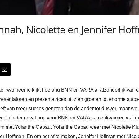
nnah, Nicolette en Jennifer Ho
er wanneer je kijkt hoelang BNN en VARA al afzonderlijk van
sentatoren en presentatrices uit zien groeien tot enorme succe
eeft van meer succes genoten dan de ander tot dusver, maar we k
eggen. In ieder geval nog voor BNN en VARA samenkwamen wat
 met Yolanthe Cabau. Yolanthe Cabau weer met Nicolette Kluij
Hoffman. En om het af te maken, Jennifer Hoffman met Nicolet