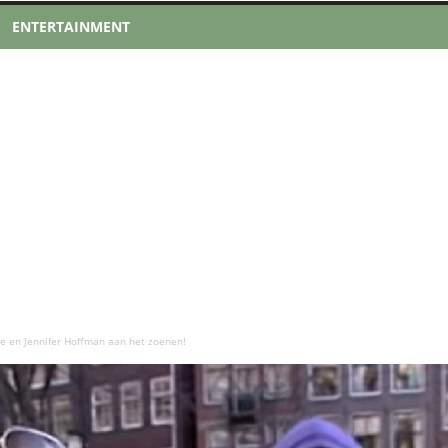
ENTERTAINMENT
te en Jennifer Hoffman aan het zoenen!