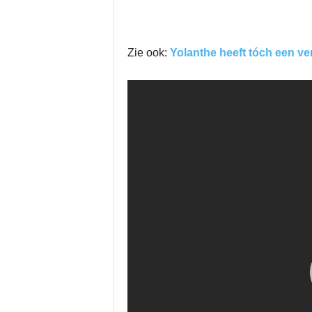
Zie ook:
Yolanthe heeft tóch een ve