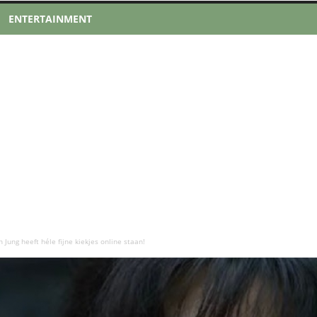
ENTERTAINMENT
Jung heeft héle fijne kiekjes online staan!