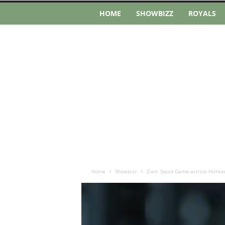
HOME
SHOWBIZZ
ROYALS
Home
Showbizz
Zien: Squid Game-actrice HoYeon 