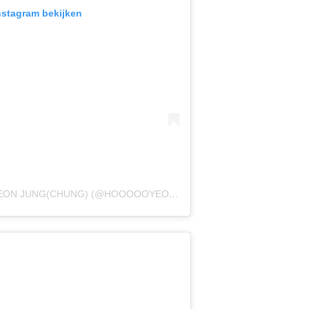
Instagram bekijken
EEN BERICHT GEDEELD DOOR HOYEON JUNG(CHUNG) (@HOOOOOYEONY)