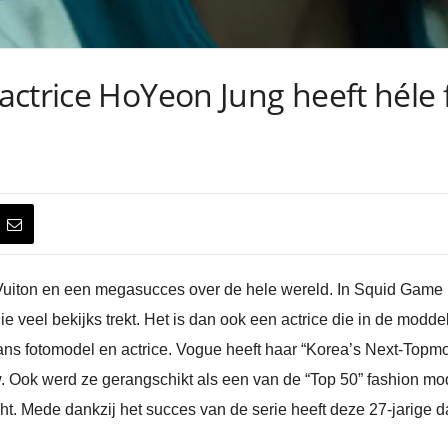
ctrice HoYeon Jung heeft héle f
Vuiton en een megasucces over de hele wereld. In Squid Game is 
eel bekijks trekt. Het is dan ook een actrice die in de modde
ans fotomodel en actrice. Vogue heeft haar “Korea’s Next-Topm
. Ook werd ze gerangschikt als een van de “Top 50” fashion 
cht. Mede dankzij het succes van de serie heeft deze 27-jarige 