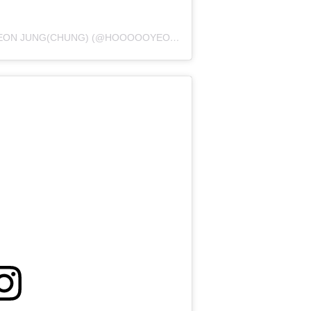
EEN BERICHT GEDEELD DOOR HOYEON JUNG(CHUNG) (@HOOOOOYEONY)