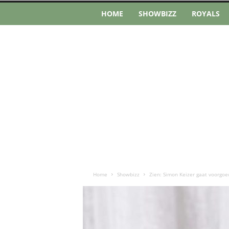
HOME
SHOWBIZZ
ROYALS
Home
Showbizz
Zien: Simon Keizer gaat voorgoe