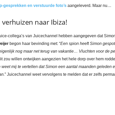
p-gesprekken en verstuurde foto’s
aangeleverd. Maar nu…
 verhuizen naar Ibiza!
uice-collega’s van Juicechannel hebben aangegeven dat Simon 
eijer
begon haar bevinding met: “
Een spion heeft Simon gespot i
eigenlijk nog maar net terug van vakantie… Vluchten voor de p
t zou willen ontwijken aangezien het hele dorp over hem roddel
 weet mij te vertellen dat Simon een aantal maanden geleden ee
an.
” Juicechannel weet vervolgens te melden dat er zelfs perma