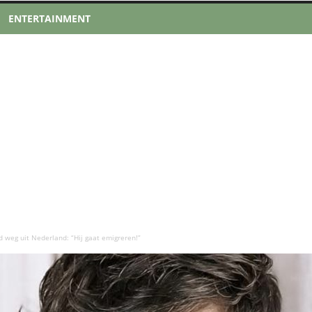
ENTERTAINMENT
d weg uit Nederland: “Hij gaat emigreren!”