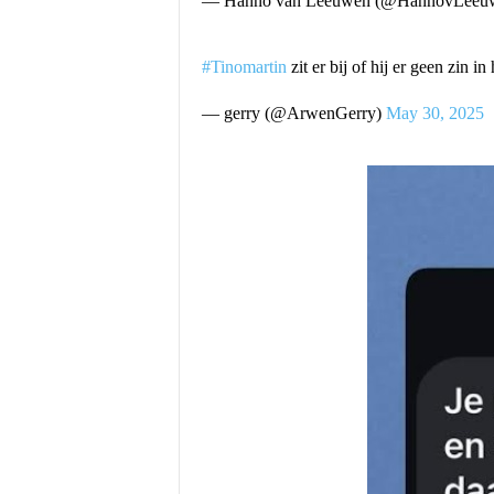
— Hanno van Leeuwen (@HannovLeeu
#Tinomartin
zit er bij of hij er geen zin in
— gerry (@ArwenGerry)
May 30, 2025