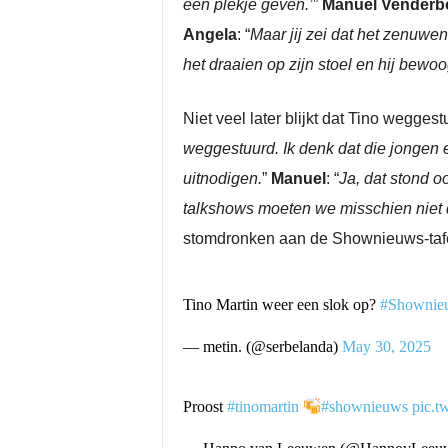
een plekje geven.’
”
Manuel Venderb
Angela
: “
Maar jij zei dat het zenuwe
het draaien op zijn stoel en hij bewoo
Niet veel later blijkt dat Tino wegges
weggestuurd. Ik denk dat die jongen 
uitnodigen.
”
Manuel
: “
Ja, dat stond oo
talkshows moeten we misschien niet 
stomdronken aan de Shownieuws-tafe
Tino Martin weer een slok op?
#Shownie
— metin. (@serbelanda)
May 30, 2025
Proost
#tinomartin
#shownieuws
pic.