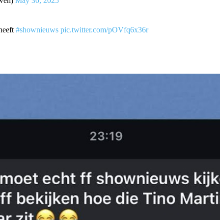
wen)
May 30, 2025
 heeft
#shownieuws
pic.twitter.com/pOVfq6x36r