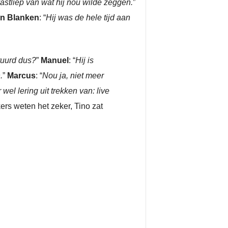
vastliep van wat hij nou wilde zeggen.
”
n Blanken
: “
Hij was de hele tijd aan
tuurd dus?
”
Manuel
: “
Hij is
.
”
Marcus
: “
Nou ja, niet meer
wel lering uit trekken van: live
kers weten het zeker, Tino zat