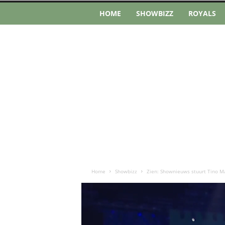
HOME
SHOWBIZZ
ROYALS
Home
Showbizz
Zien: Shownieuws stuurt Tino Ma