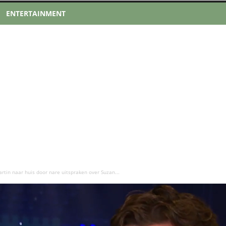
ENTERTAINMENT
rtin naar huis door nare uitspraken over Suzan...