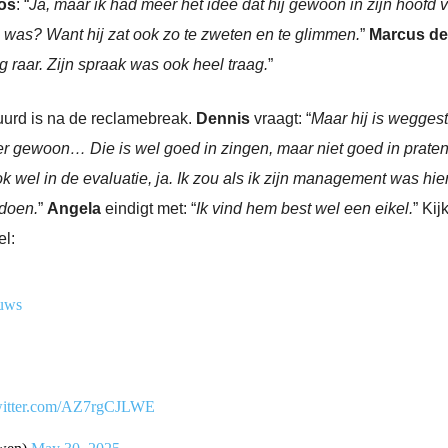
os
: “
Ja, maar ik had meer het idee dat hij gewoon in zijn hoofd 
n was? Want hij zat ook zo te zweten en te glimmen.
”
Marcus de
g raar. Zijn spraak was ook heel traag.
”
tuurd is na de reclamebreak.
Dennis
vraagt: “
Maar hij is wegges
er gewoon… Die is wel goed in zingen, maar niet goed in praten
k wel in de evaluatie, ja. Ik zou als ik zijn management was hier 
doen.
”
Angela
eindigt met: “
Ik vind hem best wel een eikel.
” Kij
l:
uws
twitter.com/AZ7rgCJLWE