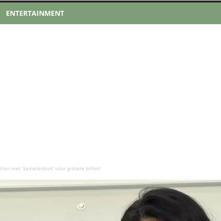
ENTERTAINMENT
llen met ‘kamelenbult’ voor grotere billen!