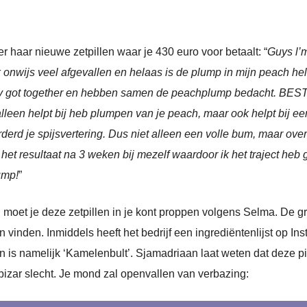
ver haar nieuwe zetpillen waar je 430 euro voor betaalt: “
Guys l’m
 onwijs veel afgevallen en helaas is de plump in mijn peach he
ly got together en hebben samen de peachplump bedacht. BEST 
alleen helpt bij heb plumpen van je peach, maar ook helpt bij e
derd je spijsvertering. Dus niet alleen een volle bum, maar over
j het resultaat na 3 weken bij mezelf waardoor ik het traject he
ump!
”
an moet je deze zetpillen in je kont proppen volgens Selma. De g
n vinden. Inmiddels heeft het bedrijf een ingrediëntenlijst op I
n is namelijk ‘Kamelenbult’. Sjamadriaan laat weten dat deze pil
bizar slecht. Je mond zal openvallen van verbazing: