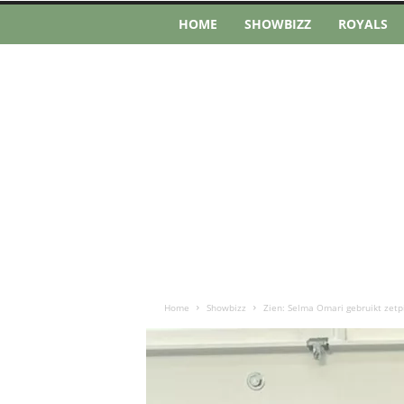
HOME
SHOWBIZZ
ROYALS
Home
Showbizz
Zien: Selma Omari gebruikt zetpi