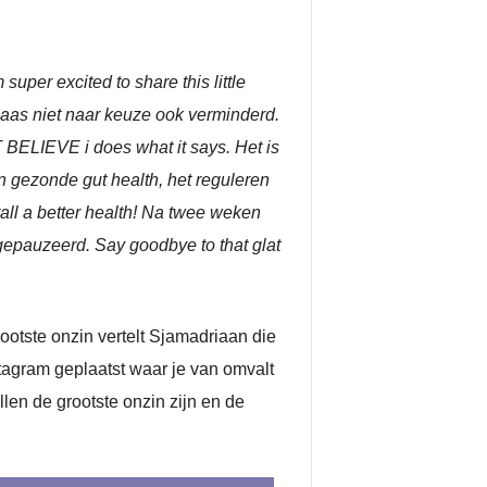
 super excited to share this little
laas niet naar keuze ook verminderd.
BELIEVE i does what it says. Het is
en gezonde gut health, het reguleren
all a better health! Na twee weken
b gepauzeerd. Say goodbye to that glat
rootste onzin vertelt Sjamadriaan die
nstagram geplaatst waar je van omvalt
len de grootste onzin zijn en de