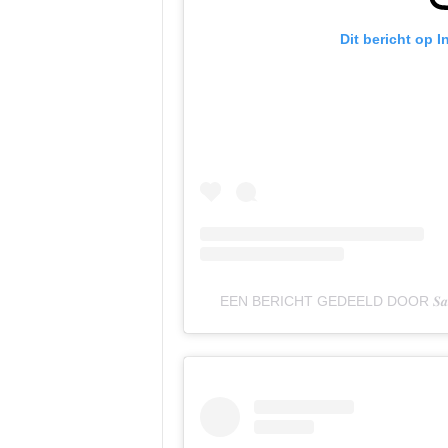
Dit bericht op 
EEN BERICHT GEDEELD DOOR 𝑺𝒂𝒓𝒂𝒉