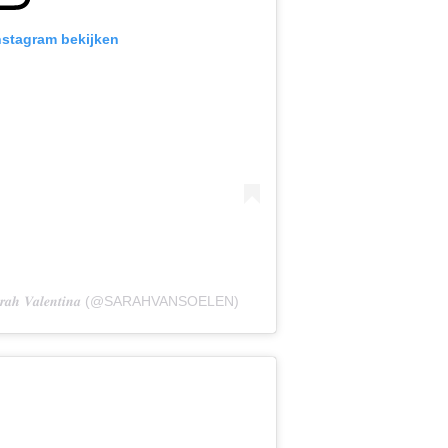
Instagram bekijken
 𝑽𝒂𝒍𝒆𝒏𝒕𝒊𝒏𝒂 (@SARAHVANSOELEN)