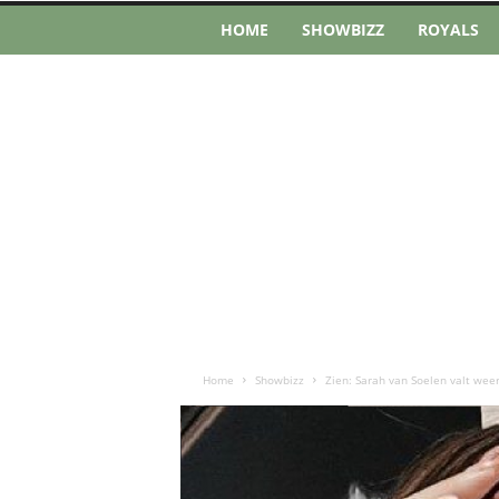
HOME
SHOWBIZZ
ROYALS
Home
Showbizz
Zien: Sarah van Soelen valt wee