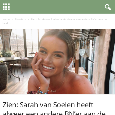
Home
Showbizz
Zien: Sarah van Soelen heeft alweer een andere BN’er aan de
haak...
Zien: Sarah van Soelen heeft
alweer een andere BN’er aan de