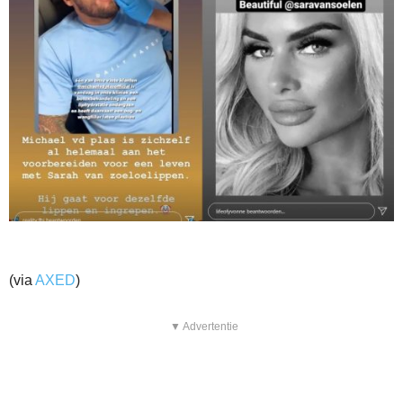
(via
AXED
)
▼ Advertentie