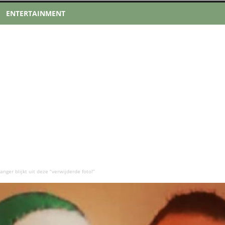
ENTERTAINMENT
ger blijkt uit deze “verwijderde foto!”