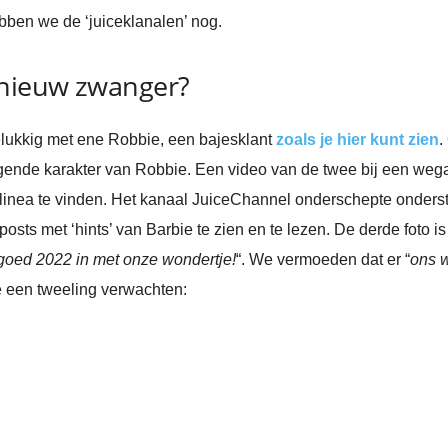
ebben we de ‘juiceklanalen’ nog.
nieuw zwanger?
gelukkig met ene Robbie, een bajesklant
zoals je hier kunt zien
.
nde karakter van Robbie. Een video van de twee bij een wegafze
linea te vinden. Het kanaal JuiceChannel onderschepte onderst
posts met ‘hints’ van Barbie te zien en te lezen. De derde foto i
oed 2022 in met onze wondertje!
“. We vermoeden dat er “
ons w
 een tweeling verwachten: