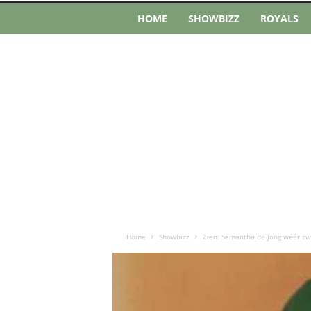
HOME
SHOWBIZZ
ROYALS
Home
Showbizz
Zien: Samantha de Jong wéér zwan