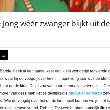
Jong wéér zwanger blijkt uit d
arbie, heeft al een aantal keer een klein wondertje ter wereld 
waar hij de voogdij over heeft. In april vorig jaar was de blond
aar derde kind. Deze zou van haar toenmalige vriend zijn, Gerrit
ore. Van deze man liet ze destijds die
gigantische tattoo
zett
re
. Wie de voogdij over het derde kind heeft kunnen we je niet v
euwste nieuwe vriend, Robbie. De twee hebben namelijk flink wat