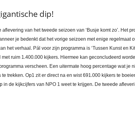
igantische dip!
flevering van het tweede seizoen van ‘Busje komt zo’. Het pr
nneer je bedenkt dat het vorige seizoen met enige regelmaat ove
 van het verhaal. Pál voor zijn programma is ‘Tussen Kunst en Kit
met ruim 1.400.000 kijkers. Hiermee kan geconcludeerd worden
 programma verscheen. Een uitermate hoog percentage wat je ni
 te trekken. Op1 zit er direct na en wist 691.000 kijkers te boeie
p in de kijkcijfers van NPO 1 weet te krijgen. De tweede aflever