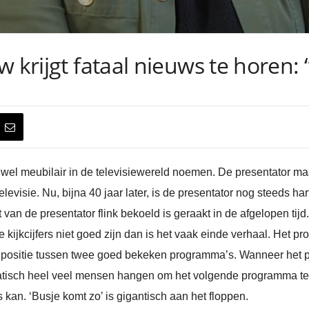
 krijgt fataal nieuws te horen: 
l meubilair in de televisiewereld noemen. De presentator maa
visie. Nu, bijna 40 jaar later, is de presentator nog steeds hart
t van de presentator flink bekoeld is geraakt in de afgelopen tijd. 
 kijkcijfers niet goed zijn dan is het vaak einde verhaal. Het
ige positie tussen twee goed bekeken programma’s. Wanneer he
utomatisch heel veel mensen hangen om het volgende programma te
kan. ‘Busje komt zo’ is gigantisch aan het floppen.