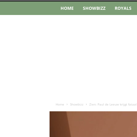
HOME
SHOWBIZZ
ROYALS
Home
Showbizz
Zien: Paul de Leeuw krijgt fataa