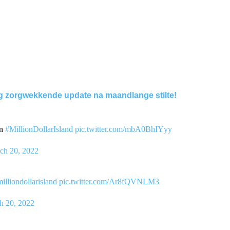
rg zorgwekkende update na maandlange stilte!
jn
#MillionDollarIsland
pic.twitter.com/mbA0BhIYyy
ch 20, 2022
illiondollarisland
pic.twitter.com/Ar8fQVNLM3
h 20, 2022