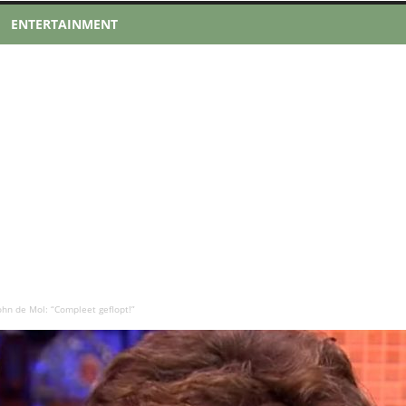
ENTERTAINMENT
ohn de Mol: “Compleet geflopt!”