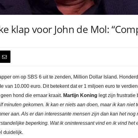
ke klap voor John de Mol: “Comp
apper om op SBS 6 uit te zenden, Million Dollar Island. Honde
 van 10.000 euro. Dit betekent dat er 1 miljoen euro te verdien
 geen hond die ernaar kraait.
Martijn Koning
legt zijn frustratie
aalf minuten gekomen. Ik kan er niets aan doen, maar ik kan niet t
ammer aan. Als er dan interessante mensen zijn dan kan het nog 
andelijke beperking. Wat ik oninteressant vind en ik vind het ei
l duidelijk.