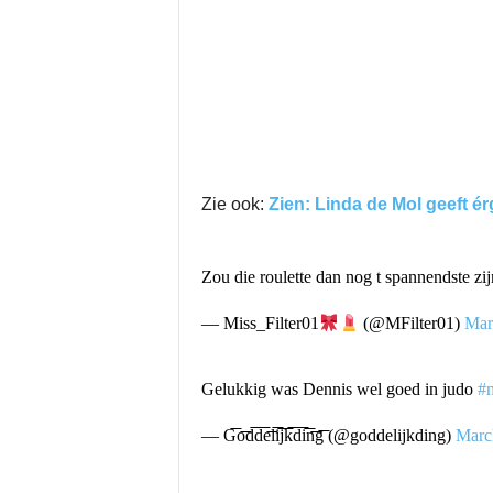
Zie ook:
Zien: Linda de Mol geeft é
Zou die roulette dan nog t spannendste zi
— Miss_Filter01
(@MFilter01)
Mar
Gelukkig was Dennis wel goed in judo
#m
— G͞͞o͞͞d͞͞d͞͞e͞͞l͞͞i͞͞j͞͞k͞͞d͞͞i͞͞n͞͞g͞͞ (@goddelijkding)
Marc