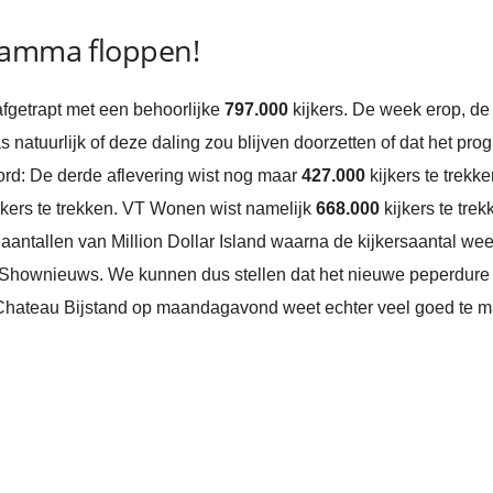
ramma floppen!
afgetrapt met een behoorlijke
797.000
kijkers. De week erop, de
as natuurlijk of deze daling zou blijven doorzetten of dat het 
oord: De derde aflevering wist nog maar
427.000
kijkers te trek
jkers te trekken. VT Wonen wist namelijk
668.000
kijkers te tre
 aantallen van Million Dollar Island waarna de kijkersaantal we
 Shownieuws. We kunnen dus stellen dat het nieuwe peperdure
6. Chateau Bijstand op maandagavond weet echter veel goed te m