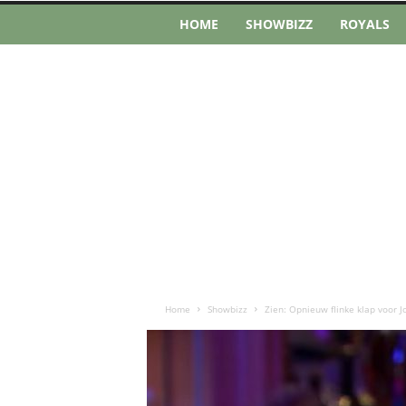
HOME
SHOWBIZZ
ROYALS
Home
Showbizz
Zien: Opnieuw flinke klap voor J