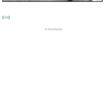
(
via
)
▼ Advertentie