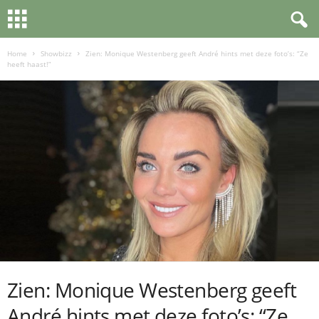
Home
Showbizz
Zien: Monique Westenberg geeft André hints met deze foto’s: “Ze
heeft haast!”
Zien: Monique Westenberg geeft
André hints met deze foto’s: “Ze