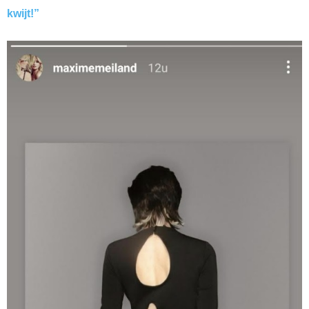
kwijt!”