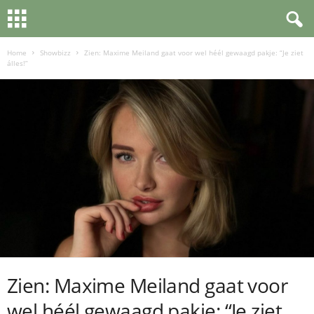
Home
Showbizz
Zien: Maxime Meiland gaat voor wel héél gewaagd pakje: “Je ziet
álles!”
Zien: Maxime Meiland gaat voor
wel héél gewaagd pakje: “Je ziet