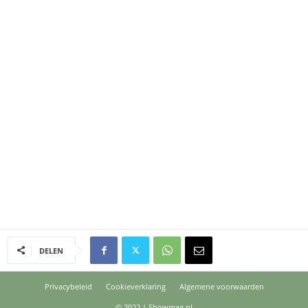
DELEN
Privacybeleid
Cookieverklaring
Algemene voorwaarden
© 2022 | Showmag.nl