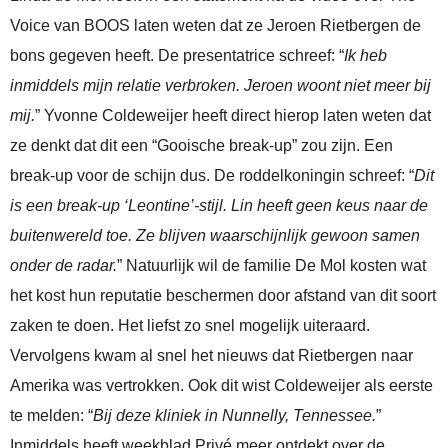
Voice van BOOS laten weten dat ze Jeroen Rietbergen de
bons gegeven heeft. De presentatrice schreef: “
Ik heb
inmiddels mijn relatie verbroken. Jeroen woont niet meer bij
mij.
” Yvonne Coldeweijer heeft direct hierop laten weten dat
ze denkt dat dit een “Gooische break-up” zou zijn. Een
break-up voor de schijn dus. De roddelkoningin schreef: “
Dit
is een break-up ‘Leontine’-stijl. Lin heeft geen keus naar de
buitenwereld toe. Ze blijven waarschijnlijk gewoon samen
onder de radar.
” Natuurlijk wil de familie De Mol kosten wat
het kost hun reputatie beschermen door afstand van dit soort
zaken te doen. Het liefst zo snel mogelijk uiteraard.
Vervolgens kwam al snel het nieuws dat Rietbergen naar
Amerika was vertrokken. Ook dit wist Coldeweijer als eerste
te melden: “
Bij deze kliniek in Nunnelly, Tennessee.
”
Inmiddels heeft weekblad Privé meer ontdekt over de