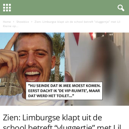
Home
Showbizz
Zien: Limburgse klapt uit de school betreft “vluggertje” met Lil
Kleine op...
Zien: Limburgse klapt uit de
school betreft “vluggertje” met Lil