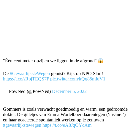
"Één centimeter opzij en we liggen in de afgrond"
De
#GevaarlijksteWegen
gemist? Kijk op NPO Start!
https://t.co/sRpjTEQS7P
pic.twitter.com/kQq85mIuV1
— PowNed (@PowNed)
December 5, 2022
Gommers is zoals verwacht goedmoedig en warm, een gedroomde
dokter. De gilletjes van Emma Wortelboer daarentegen (‘insáne!’)
en haar geacteerde spontaniteit werken op je zenuwen
#gevaarlijkstewegen
https://t.co/eA8JqQYcAm