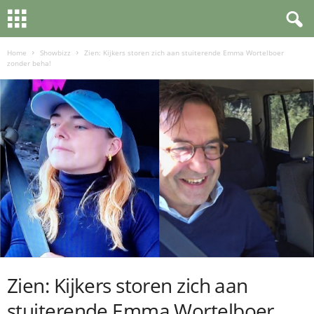
Home
Showbizz
Zien: Kijkers storen zich aan stuiterende Emma Wortelboer
zonder beha!
Zien: Kijkers storen zich aan
stuiterende Emma Wortelboer