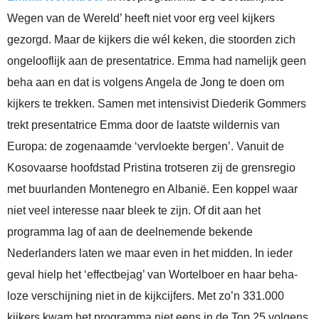
Wegen van de Wereld’ heeft niet voor erg veel kijkers
gezorgd. Maar de kijkers die wél keken, die stoorden zich
ongelooflijk aan de presentatrice. Emma had namelijk geen
beha aan en dat is volgens Angela de Jong te doen om
kijkers te trekken. Samen met intensivist Diederik Gommers
trekt presentatrice Emma door de laatste wildernis van
Europa: de zogenaamde ‘vervloekte bergen’. Vanuit de
Kosovaarse hoofdstad Pristina trotseren zij de grensregio
met buurlanden Montenegro en Albanië. Een koppel waar
niet veel interesse naar bleek te zijn. Of dit aan het
programma lag of aan de deelnemende bekende
Nederlanders laten we maar even in het midden. In ieder
geval hielp het ‘effectbejag’ van Wortelboer en haar beha-
loze verschijning niet in de kijkcijfers. Met zo’n 331.000
kijkers kwam het programma niet eens in de Top 25 volgens